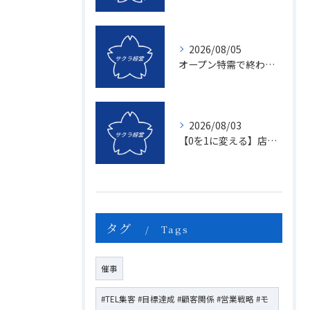
2026/08/05
オープン特需で終わる店、成長し続ける店の決定的な違いとは？〜新規名簿開拓の２つの方法〜
2026/08/03
【0を1に変える】店頭販売のマンネリを打破する「上司のたった一つの行動」とは？
タグ
Tags
催事
#TEL集客 #目標達成 #顧客関係 #営業戦略 #モ