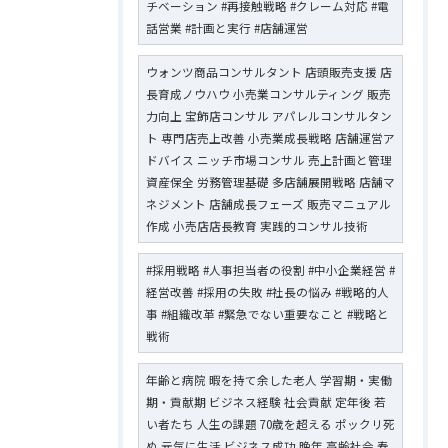
チベーション #再接触戦略 #クレーム対応 #電
話営業 #計画と実行 #店舗運営
ウォンツ商品コンサルタント 店頭販売支援 店
長育成ノウハウ 小売業コンサルティング 販売
力向上 宝飾店コンサル アパレルコンサルタン
ト 専門店売上改善 小売業成長戦略 店舗運営ア
ドバイス ニッチ市場コンサル 売上計画と管理
資産保全 労務管理基礎 多店舗展開戦略 店舗マ
ネジメント 店舗成長フェーズ 販売マニュアル
作成 小売店店長教育 実践的コンサル技術
#採用戦略 #人事担当者の役割 #中小企業経営 #
経営改善 #採用の失敗 #社長の悩み #戦略的人
事 #組織改革 #緊急でない重要なこと #戦略と
戦術
年齢と病院 暇を持て余した老人 学習期・実働
期・貢献期 ビジネス経験 社会貢献 定年後 若
い者たち 人生の課題 70歳を超える ポックリ死
ぬ 元気に生活 ビジネス成功 晩年 高齢社会 寿