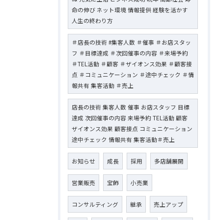
命の伸び ネット環境 情報提供 経験を活かす
人生の終わり方
＃店長の技術 #集客人数 ＃催事 ＃お店スタッ
フ ＃目標達成 ＃次回催事の内容 ＃来場予約
＃TEL活動 ＃顧客 ＃ザイオンス効果 ＃顧客接
点 ＃コミュニケーション ＃途中チェック ＃情
報共有 集客活動 ＃売上
店長の技術 集客人数 催事 お店スタッフ 目標
達成 次回催事の内容 来場予約 TEL活動 顧客
ザイオンス効果 顧客接点 コミュニケーション
途中チェック 情報共有 集客活動＃売上
お知らせ
成長
採用
多店舗展開
営業販売
宝飾
小売業
コンサルティング
継承
売上アップ