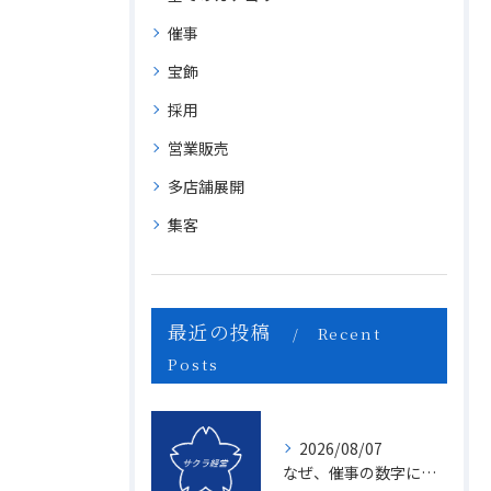
催事
宝飾
採用
営業販売
多店舗展開
集客
最近の投稿
Recent
Posts
2026/08/07
なぜ、催事の数字に「ムラ」が出るのか？1億を3億にする「3つの計画表」の秘密