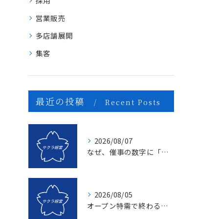
採用
営業販売
多店舗展開
集客
最近の投稿
Recent Posts
2026/08/07
なぜ、催事の数字に「ムラ」が出るのか？1億を3億にする「3つの計画表」の秘密
2026/08/05
オープン特需で終わる店、成長し続ける店の決定的な違いとは？〜新規名簿開拓の２つの方法〜