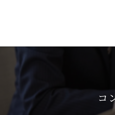
催事集客のご相
催事
宝飾
営業販売
コ
採用
多店舗展開