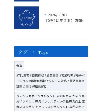
2026/08/03
【0を1に変える】店頭販売のマンネリを打破する「上司のたった一つの行動」とは？
タグ
Tags
催事
#TEL集客 #目標達成 #顧客関係 #営業戦略 #モチベ
ーション #再接触戦略 #クレーム対応 #電話営業 #
計画と実行 #店舗運営
ウォンツ商品コンサルタント 店頭販売支援 店長育
成ノウハウ 小売業コンサルティング 販売力向上 宝
飾店コンサル アパレルコンサルタント 専門店売上