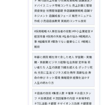
ト 専門店売上改善 小売業成長戦略 店舗運営ア
ドバイス ニッチ市場コンサル 売上計画と管理
資産保全 労務管理基礎 多店舗展開戦略 店舗マ
ネジメント 店舗成長フェーズ 販売マニュアル
作成 小売店店長教育 実践的コンサル技術
#採用戦略 #人事担当者の役割 #中小企業経営 #
経営改善 #採用の失敗 #社長の悩み #戦略的人
事 #組織改革 #緊急でない重要なこと #戦略と
戦術
年齢と病院 暇を持て余した老人 学習期・実働
期・貢献期 ビジネス経験 社会貢献 定年後 若
い者たち 人生の課題 70歳を超える ポックリ死
ぬ 元気に生活 ビジネス成功 晩年 高齢社会 寿
命の伸び ネット環境 情報提供 経験を活かす
人生の終わり方
＃店長の技術 #集客人数 ＃催事 ＃お店スタッ
フ ＃目標達成 ＃次回催事の内容 ＃来場予約
＃TEL活動 ＃顧客 ＃ザイオンス効果 ＃顧客接