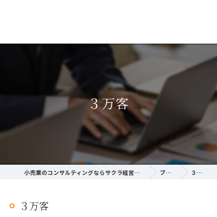
３万客
小売業のコンサルティングならサクラ経営研究所
ブログ
３万客
３万客