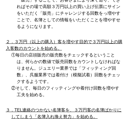
「販売」することで、お客さまにより深く迫り、でき
ればその場で高額３万円以上の買い上げ伝票にサイン
をいただく「販売」にチャレンジする回数をっ増やす
ことで、名簿としての情報をいただくことを増やすせ
るようになります。
２．３万円（以上の購入）客を増やす目的で３万円以上の購
入客数のカウントを始める。
①毎日の店頭販売の販売数をチェックするということ
は、何らかの数値で販売回数をカウントしなければな
りません。ジュエリー業界では「フィッティング回
数」、呉服業界では着付け（模擬試着）回数をチェッ
クするようです。
②そして、毎日のフィッティングや着付け回数を増やす
工夫を始める。
３．TEL連絡のつかない名簿客を、３万円客の名簿ばかりに
してしまう「名簿入れ換え努力」を始める。