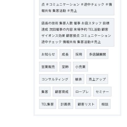
点 ＃コミュニケーション ＃途中チェック ＃情
報共有 集客活動 ＃売上
店長の技術 集客人数 催事 お店スタッフ 目標
達成 次回催事の内容 来場予約 TEL活動 顧客
ザイオンス効果 顧客接点 コミュニケーション
途中チェック 情報共有 集客活動＃売上
お知らせ
成長
採用
多店舗展開
営業販売
宝飾
小売業
コンサルティング
継承
売上アップ
集客
顧客育成
ロープレ
セミナー
TEL集客
計画表
顧客リスト
相談