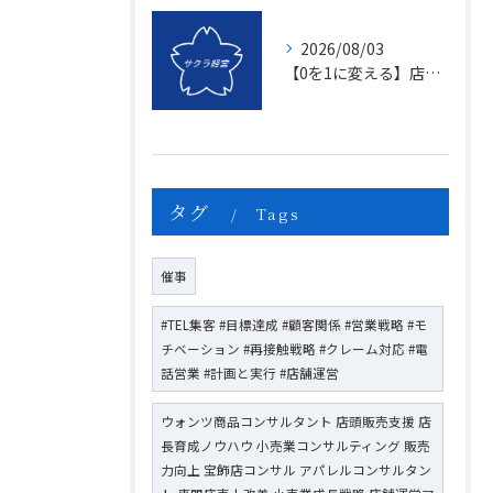
2026/08/03
【0を1に変える】店頭販売のマンネリを打破する「上司のたった一つの行動」とは？
タグ
Tags
催事
#TEL集客 #目標達成 #顧客関係 #営業戦略 #モ
チベーション #再接触戦略 #クレーム対応 #電
話営業 #計画と実行 #店舗運営
ウォンツ商品コンサルタント 店頭販売支援 店
長育成ノウハウ 小売業コンサルティング 販売
力向上 宝飾店コンサル アパレルコンサルタン