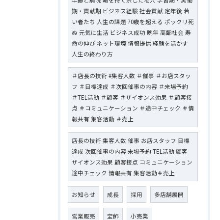
年齢と病院 暇を持て余した老人 学習期・実働
期・貢献期 ビジネス経験 社会貢献 定年後 若
い者たち 人生の課題 70歳を超える ポックリ死
ぬ 元気に生活 ビジネス成功 晩年 高齢社会 寿
命の伸び ネット環境 情報提供 経験を活かす
人生の終わり方
＃店長の技術 #集客人数 ＃催事 ＃お店スタッ
フ ＃目標達成 ＃次回催事の内容 ＃来場予約
＃TEL活動 ＃顧客 ＃ザイオンス効果 ＃顧客接
点 ＃コミュニケーション ＃途中チェック ＃情
報共有 集客活動 ＃売上
店長の技術 集客人数 催事 お店スタッフ 目標
達成 次回催事の内容 来場予約 TEL活動 顧客
ザイオンス効果 顧客接点 コミュニケーション
途中チェック 情報共有 集客活動＃売上
お知らせ
成長
採用
多店舗展開
営業販売
宝飾
小売業