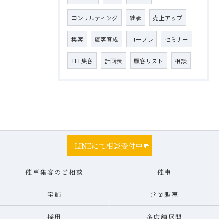
コンサルティング
継承
売上アップ
集客
顧客育成
ロープレ
セミナー
TEL集客
計画表
顧客リスト
相談
LINEにて相談受付中
催事集客のご相談
催事
宝飾
営業販売
採用
多店舗展開