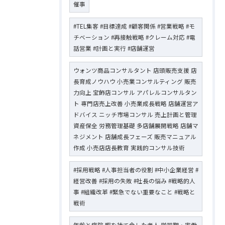
催事
#TEL集客 #目標達成 #顧客関係 #営業戦略 #モ
チベーション #再接触戦略 #クレーム対応 #電
話営業 #計画と実行 #店舗運営
ウォンツ商品コンサルタント 店頭販売支援 店
長育成ノウハウ 小売業コンサルティング 販売
力向上 宝飾店コンサル アパレルコンサルタン
ト 専門店売上改善 小売業成長戦略 店舗運営ア
ドバイス ニッチ市場コンサル 売上計画と管理
資産保全 労務管理基礎 多店舗展開戦略 店舗マ
ネジメント 店舗成長フェーズ 販売マニュアル
作成 小売店店長教育 実践的コンサル技術
#採用戦略 #人事担当者の役割 #中小企業経営 #
経営改善 #採用の失敗 #社長の悩み #戦略的人
事 #組織改革 #緊急でない重要なこと #戦略と
戦術