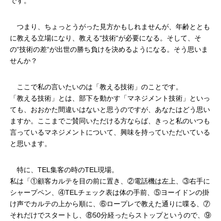
です。
　つまり、ちょっとうがった見方かもしれませんが、年齢ととも
に教える立場になり、教える“技術“が必要になる。そして、そ
の“技術の差“が出世の勝ち負けを決めるようになる。そう思いま
せんか？
　ここで私の言いたいのは「教える技術」のことです。
「教える技術」とは、部下を動かす「マネジメント技術」といっ
ても、おおかた間違いはないと思うのですが、あなたはどう思い
ますか。ここまでご賛同いただける方ならば、きっと私のいつも
言っているマネジメントについて、興味を持っていただいている
と思います。
　特に、TEL集客の時のTEL現場。
私は「①顧客カルテを目の前に置き、②電話機は左上、③右手に
シャープペン、④TELチェック表は体の手前、⑤ヨーイドンの掛
け声でカルテの上から順に、⑥ロープレで教えた通りに喋る、⑦
それだけでスタートし、⑧50分経ったらストップというので、⑨