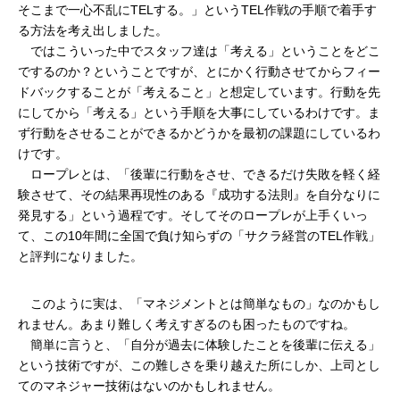
そこまで一心不乱にTELする。」というTEL作戦の手順で着手す
る方法を考え出しました。
　ではこういった中でスタッフ達は「考える」ということをどこ
でするのか？ということですが、とにかく行動させてからフィー
ドバックすることが「考えること」と想定しています。行動を先
にしてから「考える」という手順を大事にしているわけです。ま
ず行動をさせることができるかどうかを最初の課題にしているわ
けです。
　ロープレとは、「後輩に行動をさせ、できるだけ失敗を軽く経
験させて、その結果再現性のある『成功する法則』を自分なりに
発見する」という過程です。そしてそのロープレが上手くいっ
て、この10年間に全国で負け知らずの「サクラ経営のTEL作戦」
と評判になりました。
　このように実は、「マネジメントとは簡単なもの」なのかもし
れません。あまり難しく考えすぎるのも困ったものですね。
　簡単に言うと、「自分が過去に体験したことを後輩に伝える」
という技術ですが、この難しさを乗り越えた所にしか、上司とし
てのマネジャー技術はないのかもしれません。