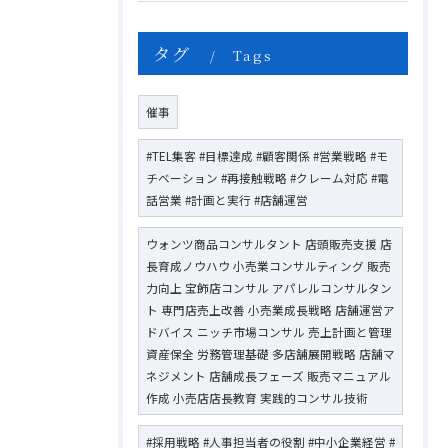
タグ
Tags
催事
#TEL集客 #目標達成 #顧客関係 #営業戦略 #モ
チベーション #再接触戦略 #クレーム対応 #電
話営業 #計画と実行 #店舗運営
ウォンツ商品コンサルタント 店頭販売支援 店
長育成ノウハウ 小売業コンサルティング 販売
力向上 宝飾店コンサル アパレルコンサルタン
ト 専門店売上改善 小売業成長戦略 店舗運営ア
ドバイス ニッチ市場コンサル 売上計画と管理
資産保全 労務管理基礎 多店舗展開戦略 店舗マ
ネジメント 店舗成長フェーズ 販売マニュアル
作成 小売店店長教育 実践的コンサル技術
#採用戦略 #人事担当者の役割 #中小企業経営 #