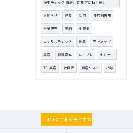
途中チェック 情報共有 集客活動＃売上
お知らせ
成長
採用
多店舗展開
営業販売
宝飾
小売業
コンサルティング
継承
売上アップ
集客
顧客育成
ロープレ
セミナー
TEL集客
計画表
顧客リスト
相談
LINEにて相談受付中