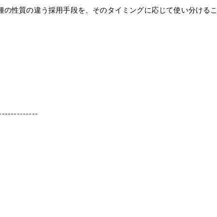
種の性質の違う採用手段を、そのタイミングに応じて使い分ける
。
-------------