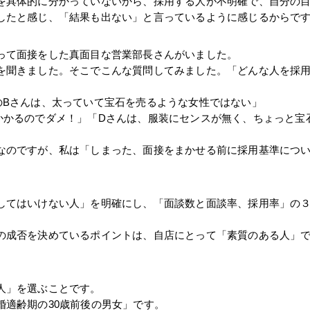
を具体的に分かっていないから、採用する人が不明確で、自分の
したと感じ、「結果も出ない」と言っているように感じるからで
って面接をした真面目な営業部長さんがいました。
を聞きました。そこでこんな質問してみました。「どんな人を採
のBさんは、太っていて宝石を売るような女性ではない」
かかるのでダメ！」「Dさんは、服装にセンスが無く、ちょっと宝
なのですが、私は「しまった、面接をまかせる前に採用基準につ
してはいけない人」を明確にし、「面談数と面談率、採用率」の
の成否を決めているポイントは、自店にとって「素質のある人」
人」を選ぶことです。
婚適齢期の30歳前後の男女」です。