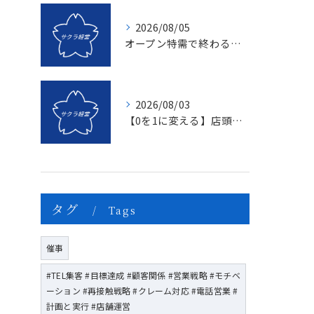
2026/08/05
オープン特需で終わる店、成長し続ける店の決定的な違いとは？〜新規名簿開拓の２つの方法〜
2026/08/03
【0を1に変える】店頭販売のマンネリを打破する「上司のたった一つの行動」とは？
タグ
Tags
催事
#TEL集客 #目標達成 #顧客関係 #営業戦略 #モチベ
ーション #再接触戦略 #クレーム対応 #電話営業 #
計画と実行 #店舗運営