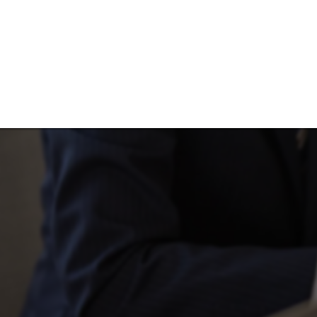
催事集客のご相
催事
宝飾
営業販売
採用
多店舗展開