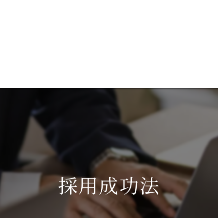
談
ブログ
成功事例を見る
代表あいさつ
コ
サ
採用成功法