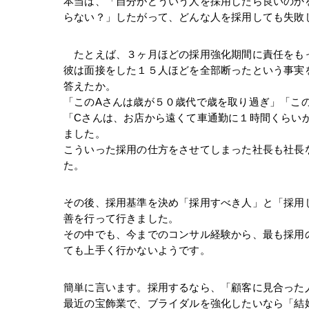
本当は、「自分がどういう人を採用したら良いのか
らない？」したがって、どんな人を採用しても失敗
　たとえば、３ヶ月ほどの採用強化期間に責任をも
彼は面接をした１５人ほどを全部断ったという事実
答えたか。
「このAさんは歳が５０歳代で歳を取り過ぎ」「こ
「Cさんは、お店から遠くて車通勤に１時間くらい
ました。
こういった採用の仕方をさせてしまった社長も社長
た。
その後、採用基準を決め「採用すべき人」と「採用
善を行って行きました。
その中でも、今までのコンサル経験から、最も採用
ても上手く行かないようです。
簡単に言います。採用するなら、「顧客に見合った
最近の宝飾業で、ブライダルを強化したいなら「結