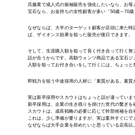
呉服業で成人式の振袖販売を強化したいなら、お母さ
宝石なら、お金持ちの女性顧客が多い「50歳～70
なぜならば、大半のターゲット顧客が店頭に来た時
ば、ザイオンス効果を狙った販売が後日できます。
そして、生涯購入額を狙って長く付き合って行く努
話が合うからです。高額ウォンツ商品である宝石ジュ
入額を狙ってお付き合いをして行くには、ちょっと
即戦力を狙う中途採用の人材に「素質がある。素質
実は新卒採用やスカウトはちょっと話が違っていま
新卒採用は、企業の生き残りを掛けた世代の繫ぎを
スカウトは、成長戦略の必要に応じて幹部候補を自
これは、少し準備が要りますが、実は案外すぐにで
なぜならば大手企業を辞めたいと思っている店長以