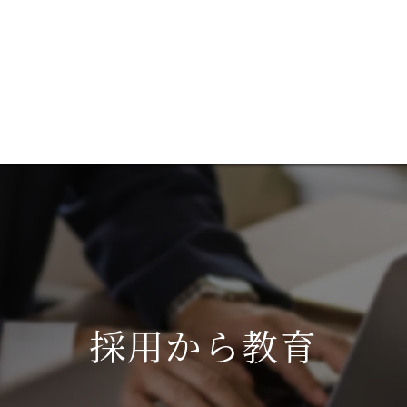
談
ブログ
成功事例を見る
代表あいさつ
コ
サ
採用から教育