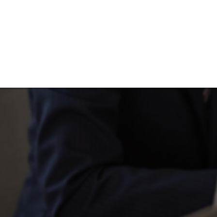
催事集客のご相
催事
宝飾
営業販売
採用
多店舗展開