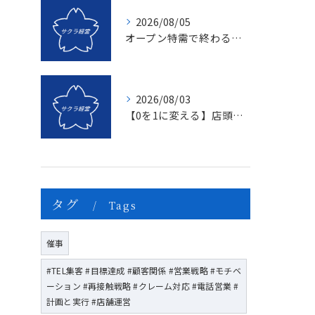
2026/08/05
オープン特需で終わる店、成長し続ける店の決定的な違いとは？〜新規名簿開拓の２つの方法〜
2026/08/03
【0を1に変える】店頭販売のマンネリを打破する「上司のたった一つの行動」とは？
タグ
Tags
催事
#TEL集客 #目標達成 #顧客関係 #営業戦略 #モチベ
ーション #再接触戦略 #クレーム対応 #電話営業 #
計画と実行 #店舗運営