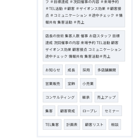
フ ＃目標達成 ＃次回催事の内容 ＃来場予約
＃TEL活動 ＃顧客 ＃ザイオンス効果 ＃顧客接
点 ＃コミュニケーション ＃途中チェック ＃情
報共有 集客活動 ＃売上
店長の技術 集客人数 催事 お店スタッフ 目標
達成 次回催事の内容 来場予約 TEL活動 顧客
ザイオンス効果 顧客接点 コミュニケーション
途中チェック 情報共有 集客活動＃売上
お知らせ
成長
採用
多店舗展開
営業販売
宝飾
小売業
コンサルティング
継承
売上アップ
集客
顧客育成
ロープレ
セミナー
TEL集客
計画表
顧客リスト
相談