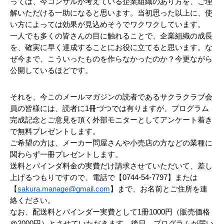
っては、今コンサルが考えている企業組織のあり方を、ご理
解いただける一助になると思います。当初思った以上に、使
い方によっては効果が見込めそうでワクワクしています。
一人でも多くの皆さんの目に触れることで、企業組織の成長
を、確実に早く達成することにお役に立てると思います。な
ぜ今まで、こういったものを作らなかったのか？今更ながら
公開しているほどです。
それを、今このメールマガジンの読者であるサクラクラブ会
員の皆様には、読者に1冊づつでは有りますが、プログラム
完成記念とご意見を頂く外部モニターとしてアンケート着き
で無料プレゼントします。
ご希望の方は、メーカー問屋さんや小売店の方などの業種に
関わらず一冊プレゼントします。
送料とバインダ料金の実費だけ請求させていただいて、差し
上げるつもりですので、電話で【0744-54-7797】または
【
sakura.manage@gmail.com
】まで、お名前とご住所を連
絡ください。
なお、配送料とバインダー実費として1冊1000円（販売価格
＠2000円）とさせていただきます。後日、プログラムが届い