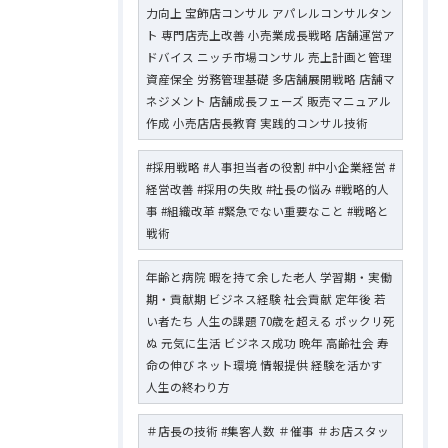
力向上 宝飾店コンサル アパレルコンサルタン
ト 専門店売上改善 小売業成長戦略 店舗運営ア
ドバイス ニッチ市場コンサル 売上計画と管理
資産保全 労務管理基礎 多店舗展開戦略 店舗マ
ネジメント 店舗成長フェーズ 販売マニュアル
作成 小売店店長教育 実践的コンサル技術
#採用戦略 #人事担当者の役割 #中小企業経営 #
経営改善 #採用の失敗 #社長の悩み #戦略的人
事 #組織改革 #緊急でない重要なこと #戦略と
戦術
年齢と病院 暇を持て余した老人 学習期・実働
期・貢献期 ビジネス経験 社会貢献 定年後 若
い者たち 人生の課題 70歳を超える ポックリ死
ぬ 元気に生活 ビジネス成功 晩年 高齢社会 寿
命の伸び ネット環境 情報提供 経験を活かす
人生の終わり方
＃店長の技術 #集客人数 ＃催事 ＃お店スタッ