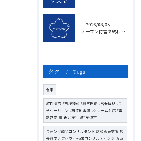
2026/08/05
オープン特需で終わる店、成長し続ける店の決定的な違いとは？〜新規名簿開拓の２つの方法〜
タグ
Tags
催事
#TEL集客 #目標達成 #顧客関係 #営業戦略 #モ
チベーション #再接触戦略 #クレーム対応 #電
話営業 #計画と実行 #店舗運営
ウォンツ商品コンサルタント 店頭販売支援 店
長育成ノウハウ 小売業コンサルティング 販売