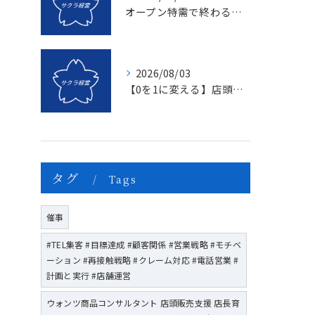
オープン特需で終わる店、成長し続ける店の決定的な違いとは？〜新規名簿開拓の２つの方法〜
2026/08/03
【0を1に変える】店頭販売のマンネリを打破する「上司のたった一つの行動」とは？
タグ
Tags
催事
#TEL集客 #目標達成 #顧客関係 #営業戦略 #モチベ
ーション #再接触戦略 #クレーム対応 #電話営業 #
計画と実行 #店舗運営
ウォンツ商品コンサルタント 店頭販売支援 店長育