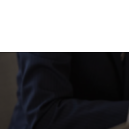
催事集客のご相
催事
宝飾
営業販売
採用
多店舗展開