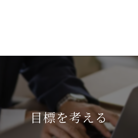
談
ブログ
成功事例を見る
代表あいさつ
コ
サ
目標を考える