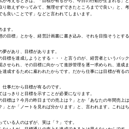
私が考えるときは、「目標が有るから、今日の行動が生まれる」
取り敢えずやってみて、無理せずできたところまでで良い」と、
でも良いことです」などと言われてしまいます。
めます。
態の目標」とかを、経営計画書に書き込み、それを目指そうとす
の夢があり、目標があります。
の目標を達成しようとする・・・と言うのが、経営者というバッ
認させられ、その目標に向かって進捗管理を逐一求められ、達成
を達成するために雇われたからです。だから仕事には目標が有る
、仕事だから目標が有るのです。
てはっきりと目標を示すことが必要になります。
の目標は？今月の昨日までの売上は？」とか「あなたの年間売上
？」とか「ノートを見れば分かります」と、言われます。これは
っている人のはずが、実は「？」です。