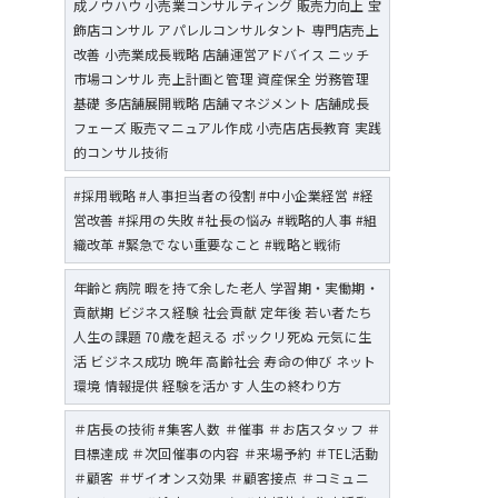
成ノウハウ 小売業コンサルティング 販売力向上 宝
飾店コンサル アパレルコンサルタント 専門店売上
改善 小売業成長戦略 店舗運営アドバイス ニッチ
市場コンサル 売上計画と管理 資産保全 労務管理
基礎 多店舗展開戦略 店舗マネジメント 店舗成長
フェーズ 販売マニュアル作成 小売店店長教育 実践
的コンサル技術
#採用戦略 #人事担当者の役割 #中小企業経営 #経
営改善 #採用の失敗 #社長の悩み #戦略的人事 #組
織改革 #緊急でない重要なこと #戦略と戦術
年齢と病院 暇を持て余した老人 学習期・実働期・
貢献期 ビジネス経験 社会貢献 定年後 若い者たち
人生の課題 70歳を超える ポックリ死ぬ 元気に生
活 ビジネス成功 晩年 高齢社会 寿命の伸び ネット
環境 情報提供 経験を活かす 人生の終わり方
＃店長の技術 #集客人数 ＃催事 ＃お店スタッフ ＃
目標達成 ＃次回催事の内容 ＃来場予約 ＃TEL活動
＃顧客 ＃ザイオンス効果 ＃顧客接点 ＃コミュニ