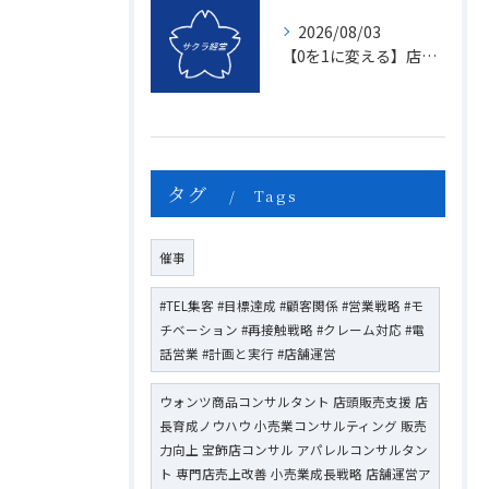
2026/08/03
【0を1に変える】店頭販売のマンネリを打破する「上司のたった一つの行動」とは？
タグ
Tags
催事
#TEL集客 #目標達成 #顧客関係 #営業戦略 #モ
チベーション #再接触戦略 #クレーム対応 #電
話営業 #計画と実行 #店舗運営
ウォンツ商品コンサルタント 店頭販売支援 店
長育成ノウハウ 小売業コンサルティング 販売
力向上 宝飾店コンサル アパレルコンサルタン
ト 専門店売上改善 小売業成長戦略 店舗運営ア