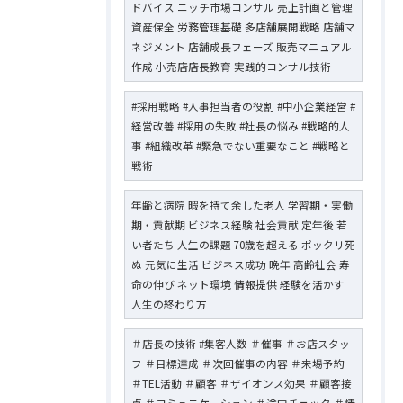
ドバイス ニッチ市場コンサル 売上計画と管理
資産保全 労務管理基礎 多店舗展開戦略 店舗マ
ネジメント 店舗成長フェーズ 販売マニュアル
作成 小売店店長教育 実践的コンサル技術
#採用戦略 #人事担当者の役割 #中小企業経営 #
経営改善 #採用の失敗 #社長の悩み #戦略的人
事 #組織改革 #緊急でない重要なこと #戦略と
戦術
年齢と病院 暇を持て余した老人 学習期・実働
期・貢献期 ビジネス経験 社会貢献 定年後 若
い者たち 人生の課題 70歳を超える ポックリ死
ぬ 元気に生活 ビジネス成功 晩年 高齢社会 寿
命の伸び ネット環境 情報提供 経験を活かす
人生の終わり方
＃店長の技術 #集客人数 ＃催事 ＃お店スタッ
フ ＃目標達成 ＃次回催事の内容 ＃来場予約
＃TEL活動 ＃顧客 ＃ザイオンス効果 ＃顧客接