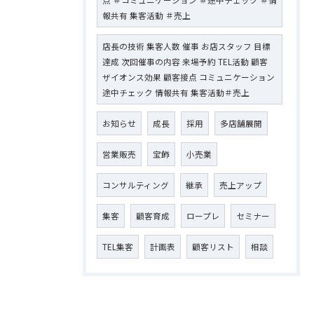
点 ＃コミュニケーション ＃途中チェック ＃情
報共有 集客活動 ＃売上
店長の技術 集客人数 催事 お店スタッフ 目標
達成 次回催事の内容 来場予約 TEL活動 顧客
ザイオンス効果 顧客接点 コミュニケーション
途中チェック 情報共有 集客活動＃売上
お知らせ
成長
採用
多店舗展開
営業販売
宝飾
小売業
コンサルティング
継承
売上アップ
集客
顧客育成
ロープレ
セミナー
TEL集客
計画表
顧客リスト
相談