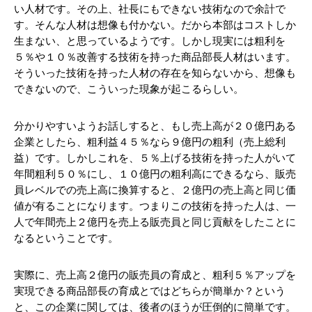
い人材です。その上、社長にもできない技術なので余計で
す。そんな人材は想像も付かない。だから本部はコストしか
生まない、と思っているようです。しかし現実には粗利を
５％や１０％改善する技術を持った商品部長人材はいます。
そういった技術を持った人材の存在を知らないから、想像も
できないので、こういった現象が起こるらしい。
分かりやすいようお話しすると、もし売上高が２０億円ある
企業としたら、粗利益４５％なら９億円の粗利（売上総利
益）です。しかしこれを、５％上げる技術を持った人がいて
年間粗利５０％にし、１０億円の粗利高にできるなら、販売
員レベルでの売上高に換算すると、２億円の売上高と同じ価
値が有ることになります。つまりこの技術を持った人は、一
人で年間売上２億円を売上る販売員と同じ貢献をしたことに
なるということです。
実際に、売上高２億円の販売員の育成と、粗利５％アップを
実現できる商品部長の育成とではどちらが簡単か？という
と、この企業に関しては、後者のほうが圧倒的に簡単です。