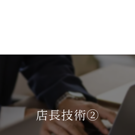
談
ブログ
成功事例を見る
代表あいさつ
コ
サ
店長技術②