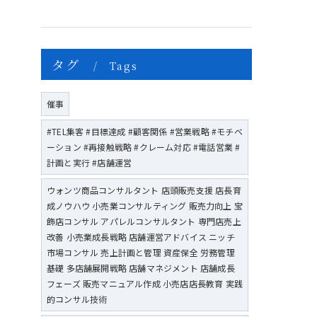
タグ
Tags
催事
#TEL集客 #目標達成 #顧客関係 #営業戦略 #モチベ
ーション #再接触戦略 #クレーム対応 #電話営業 #
計画と実行 #店舗運営
ウォンツ商品コンサルタント 店頭販売支援 店長育
成ノウハウ 小売業コンサルティング 販売力向上 宝
飾店コンサル アパレルコンサルタント 専門店売上
改善 小売業成長戦略 店舗運営アドバイス ニッチ
市場コンサル 売上計画と管理 資産保全 労務管理
基礎 多店舗展開戦略 店舗マネジメント 店舗成長
フェーズ 販売マニュアル作成 小売店店長教育 実践
的コンサル技術