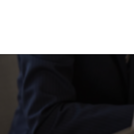
催事集客のご相
催事
宝飾
営業販売
採用
多店舗展開