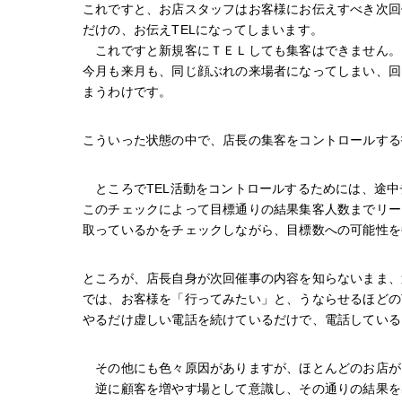
これですと、お店スタッフはお客様にお伝えすべき次回
だけの、お伝えTELになってしまいます。
　これですと新規客にＴＥＬしても集客はできません。
今月も来月も、同じ顔ぶれの来場者になってしまい、回
まうわけです。
こういった状態の中で、店長の集客をコントロールする
　ところでTEL活動をコントロールするためには、途
このチェックによって目標通りの結果集客人数までリー
取っているかをチェックしながら、目標数への可能性を
ところが、店長自身が次回催事の内容を知らないまま、
では、お客様を「行ってみたい」と、うならせるほどの
やるだけ虚しい電話を続けているだけで、電話している
　その他にも色々原因がありますが、ほとんどのお店が
　逆に顧客を増やす場として意識し、その通りの結果を