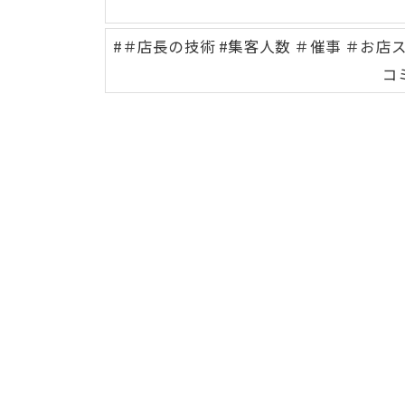
#＃店長の技術 #集客人数 ＃催事 ＃お店
コ