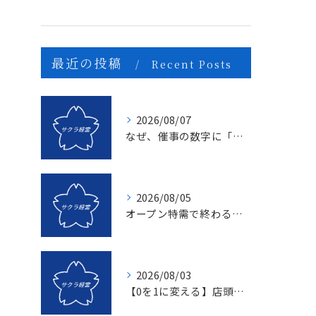
最近の投稿
Recent Posts
2026/08/07
なぜ、催事の数字に「ムラ」が出るのか？1億を3億にする「3つの計画表」の秘密
2026/08/05
オープン特需で終わる店、成長し続ける店の決定的な違いとは？〜新規名簿開拓の２つの方法〜
2026/08/03
【0を1に変える】店頭販売のマンネリを打破する「上司のたった一つの行動」とは？