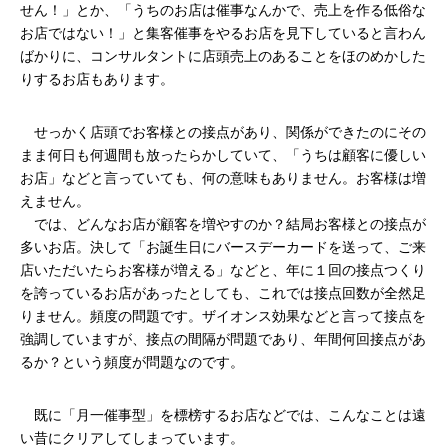
せん！」とか、「うちのお店は催事なんかで、売上を作る低俗な
お店ではない！」と集客催事をやるお店を見下していると言わん
ばかりに、コンサルタントに店頭売上のあることをほのめかした
りするお店もあります。
　せっかく店頭でお客様との接点があり、関係ができたのにその
まま何日も何週間も放ったらかしていて、「うちは顧客に優しい
お店」などと言っていても、何の意味もありません。お客様は増
えません。
　では、どんなお店が顧客を増やすのか？結局お客様との接点が
多いお店。決して「お誕生日にバースデーカードを送って、ご来
店いただいたらお客様が増える」などと、年に１回の接点つくり
を誇っているお店があったとしても、これでは接点回数が全然足
りません。頻度の問題です。ザイオンス効果などと言って接点を
強調していますが、接点の間隔が問題であり、年間何回接点があ
るか？という頻度が問題なのです。
　既に「月一催事型」を標榜するお店などでは、こんなことは遠
い昔にクリアしてしまっています。