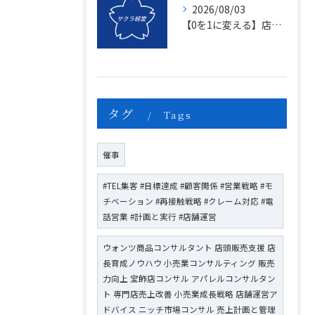
2026/08/03
【0を1に変える】店頭販売のマンネリを打破する「上司のたった一つの行動」とは？
タグ
Tags
催事
#TEL集客 #目標達成 #顧客関係 #営業戦略 #モ
チベーション #再接触戦略 #クレーム対応 #電
話営業 #計画と実行 #店舗運営
ウォンツ商品コンサルタント 店頭販売支援 店
長育成ノウハウ 小売業コンサルティング 販売
力向上 宝飾店コンサル アパレルコンサルタン
ト 専門店売上改善 小売業成長戦略 店舗運営ア
ドバイス ニッチ市場コンサル 売上計画と管理