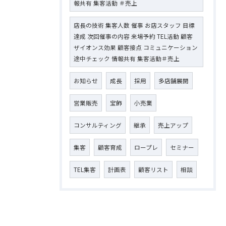
報共有 集客活動 ＃売上
店長の技術 集客人数 催事 お店スタッフ 目標
達成 次回催事の内容 来場予約 TEL活動 顧客
ザイオンス効果 顧客接点 コミュニケーション
途中チェック 情報共有 集客活動＃売上
お知らせ
成長
採用
多店舗展開
営業販売
宝飾
小売業
コンサルティング
継承
売上アップ
集客
顧客育成
ロープレ
セミナー
TEL集客
計画表
顧客リスト
相談