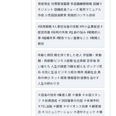
資産保全 労務管理基礎 多店舗展開戦略 店舗マ
ネジメント 店舗成長フェーズ 販売マニュアル
作成 小売店店長教育 実践的コンサル技術
#採用戦略 #人事担当者の役割 #中小企業経営 #
経営改善 #採用の失敗 #社長の悩み #戦略的人
事 #組織改革 #緊急でない重要なこと #戦略と
戦術
年齢と病院 暇を持て余した老人 学習期・実働
期・貢献期 ビジネス経験 社会貢献 定年後 若
い者たち 人生の課題 70歳を超える ポックリ死
ぬ 元気に生活 ビジネス成功 晩年 高齢社会 寿
命の伸び ネット環境 情報提供 経験を活かす
人生の終わり方
＃店長の技術 #集客人数 ＃催事 ＃お店スタッ
フ ＃目標達成 ＃次回催事の内容 ＃来場予約
＃TEL活動 ＃顧客 ＃ザイオンス効果 ＃顧客接
点 ＃コミュニケーション ＃途中チェック ＃情