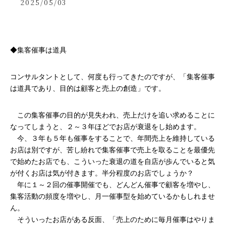
2025/05/03
◆集客催事は道具
コンサルタントとして、何度も行ってきたのですが、「集客催事
は道具であり、目的は顧客と売上の創造」です。
　この集客催事の目的が見失われ、売上だけを追い求めることに
なってしまうと、２～３年ほどでお店が衰退をし始めます。
　今、３年も５年も催事をすることで、年間売上を維持している
お店は別ですが、苦し紛れで集客催事で売上を取ることを最優先
で始めたお店でも、こういった衰退の道を自店が歩んでいると気
が付くお店は気が付きます。半分程度のお店でしょうか？
　年に１～２回の催事開催でも、どんどん催事で顧客を増やし、
集客活動の頻度を増やし、月一催事型を始めているかもしれませ
ん。
　そういったお店がある反面、「売上のために毎月催事はやりま