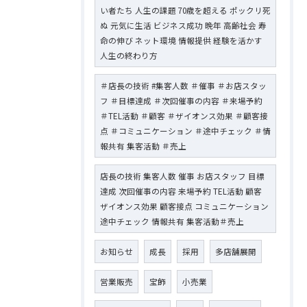
い者たち 人生の課題 70歳を超える ポックリ死
ぬ 元気に生活 ビジネス成功 晩年 高齢社会 寿
命の伸び ネット環境 情報提供 経験を活かす
人生の終わり方
＃店長の技術 #集客人数 ＃催事 ＃お店スタッ
フ ＃目標達成 ＃次回催事の内容 ＃来場予約
＃TEL活動 ＃顧客 ＃ザイオンス効果 ＃顧客接
点 ＃コミュニケーション ＃途中チェック ＃情
報共有 集客活動 ＃売上
店長の技術 集客人数 催事 お店スタッフ 目標
達成 次回催事の内容 来場予約 TEL活動 顧客
ザイオンス効果 顧客接点 コミュニケーション
途中チェック 情報共有 集客活動＃売上
お知らせ
成長
採用
多店舗展開
営業販売
宝飾
小売業