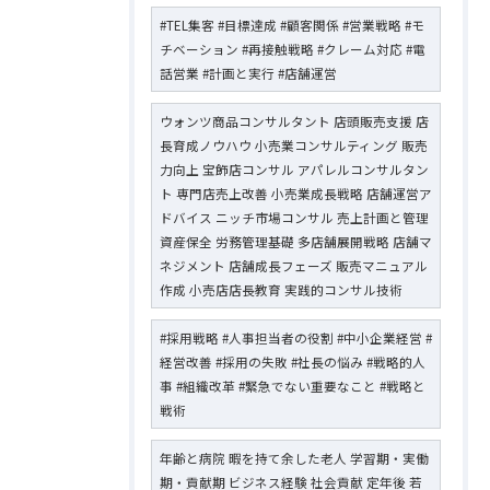
#TEL集客 #目標達成 #顧客関係 #営業戦略 #モ
チベーション #再接触戦略 #クレーム対応 #電
話営業 #計画と実行 #店舗運営
ウォンツ商品コンサルタント 店頭販売支援 店
長育成ノウハウ 小売業コンサルティング 販売
力向上 宝飾店コンサル アパレルコンサルタン
ト 専門店売上改善 小売業成長戦略 店舗運営ア
ドバイス ニッチ市場コンサル 売上計画と管理
資産保全 労務管理基礎 多店舗展開戦略 店舗マ
ネジメント 店舗成長フェーズ 販売マニュアル
作成 小売店店長教育 実践的コンサル技術
#採用戦略 #人事担当者の役割 #中小企業経営 #
経営改善 #採用の失敗 #社長の悩み #戦略的人
事 #組織改革 #緊急でない重要なこと #戦略と
戦術
年齢と病院 暇を持て余した老人 学習期・実働
期・貢献期 ビジネス経験 社会貢献 定年後 若