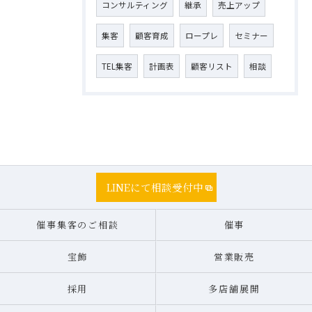
コンサルティング
継承
売上アップ
集客
顧客育成
ロープレ
セミナー
TEL集客
計画表
顧客リスト
相談
LINEにて相談受付中
催事集客のご相談
催事
宝飾
営業販売
採用
多店舗展開