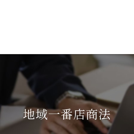
談
ブログ
成功事例を見る
代表あいさつ
コ
サ
地域一番店商法