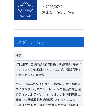
2026/07/21
集客を「探す」から「創る」へ変える、年に一度の儀式とは？
タグ
Tags
催事
#TEL集客 #目標達成 #顧客関係 #営業戦略 #モチベ
ーション #再接触戦略 #クレーム対応 #電話営業 #
計画と実行 #店舗運営
ウォンツ商品コンサルタント 店頭販売支援 店長育
成ノウハウ 小売業コンサルティング 販売力向上 宝
飾店コンサル アパレルコンサルタント 専門店売上
改善 小売業成長戦略 店舗運営アドバイス ニッチ
市場コンサル 売上計画と管理 資産保全 労務管理