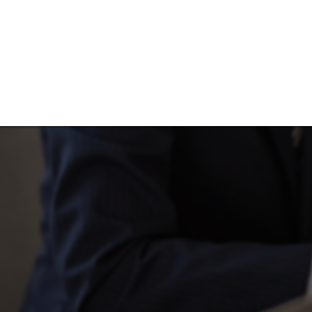
催事集客のご相
催事
宝飾
営業販売
採用
多店舗展開