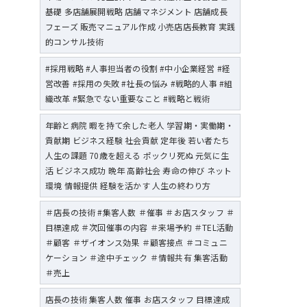
基礎 多店舗展開戦略 店舗マネジメント 店舗成長
フェーズ 販売マニュアル作成 小売店店長教育 実践
的コンサル技術
#採用戦略 #人事担当者の役割 #中小企業経営 #経
営改善 #採用の失敗 #社長の悩み #戦略的人事 #組
織改革 #緊急でない重要なこと #戦略と戦術
年齢と病院 暇を持て余した老人 学習期・実働期・
貢献期 ビジネス経験 社会貢献 定年後 若い者たち
人生の課題 70歳を超える ポックリ死ぬ 元気に生
活 ビジネス成功 晩年 高齢社会 寿命の伸び ネット
環境 情報提供 経験を活かす 人生の終わり方
＃店長の技術 #集客人数 ＃催事 ＃お店スタッフ ＃
目標達成 ＃次回催事の内容 ＃来場予約 ＃TEL活動
＃顧客 ＃ザイオンス効果 ＃顧客接点 ＃コミュニ
ケーション ＃途中チェック ＃情報共有 集客活動
＃売上
店長の技術 集客人数 催事 お店スタッフ 目標達成