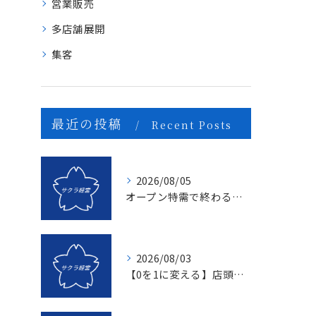
営業販売
多店舗展開
集客
最近の投稿
Recent Posts
2026/08/05
オープン特需で終わる店、成長し続ける店の決定的な違いとは？〜新規名簿開拓の２つの方法〜
2026/08/03
【0を1に変える】店頭販売のマンネリを打破する「上司のたった一つの行動」とは？