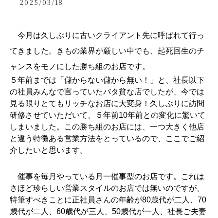
2025/03/18
　今月は久しぶりに古いクライアント先に呼ばれて行っ
てきました。きもの業界が厳しい中でも、起死回生のチ
ャンスをモノにした勝ち組のお店です。
５年前までは「儲からない儲から無い！」と、社長以下
の社員みんなで言っていたバタ貧な店でしたが、今では
見る限りとてもリッチなお店に大変身！久しぶりに訪問
研修させていただいて、５年前10年前との変化に驚いて
しまいました。この勝ち組のお店には、一つ大きく他店
と違う特徴ある営業方法をとっているので、ここでご紹
介したいと思います。
　催事を毎月やっている月一催事型のお店です。これは
さほど珍らしい営業スタイルのお店では無いのですが、
特筆すべきことに正社員さんの年齢が80歳代が二人、70
歳代が二人、60歳代が三人、50歳代が一人、社長ご夫妻