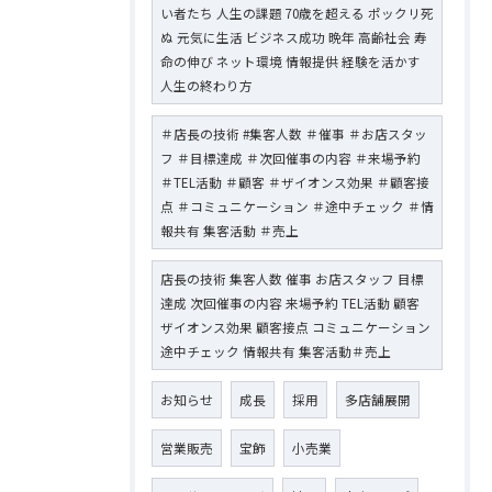
い者たち 人生の課題 70歳を超える ポックリ死
ぬ 元気に生活 ビジネス成功 晩年 高齢社会 寿
命の伸び ネット環境 情報提供 経験を活かす
人生の終わり方
＃店長の技術 #集客人数 ＃催事 ＃お店スタッ
フ ＃目標達成 ＃次回催事の内容 ＃来場予約
＃TEL活動 ＃顧客 ＃ザイオンス効果 ＃顧客接
点 ＃コミュニケーション ＃途中チェック ＃情
報共有 集客活動 ＃売上
店長の技術 集客人数 催事 お店スタッフ 目標
達成 次回催事の内容 来場予約 TEL活動 顧客
ザイオンス効果 顧客接点 コミュニケーション
途中チェック 情報共有 集客活動＃売上
お知らせ
成長
採用
多店舗展開
営業販売
宝飾
小売業