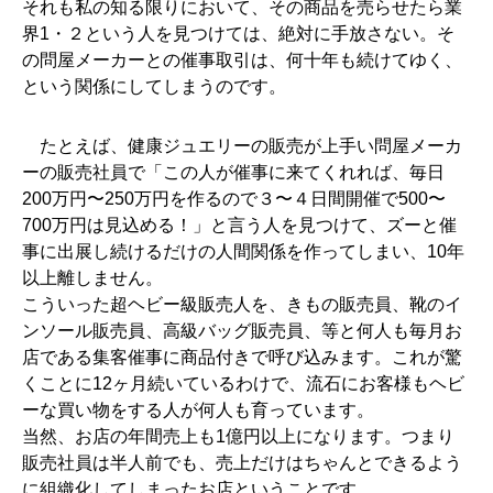
それも私の知る限りにおいて、その商品を売らせたら業
界1・２という人を見つけては、絶対に手放さない。そ
の問屋メーカーとの催事取引は、何十年も続けてゆく、
という関係にしてしまうのです。
　たとえば、健康ジュエリーの販売が上手い問屋メーカ
ーの販売社員で「この人が催事に来てくれれば、毎日
200万円〜250万円を作るので３〜４日間開催で500〜
700万円は見込める！」と言う人を見つけて、ズーと催
事に出展し続けるだけの人間関係を作ってしまい、10年
以上離しません。
こういった超ヘビー級販売人を、きもの販売員、靴のイ
ンソール販売員、高級バッグ販売員、等と何人も毎月お
店である集客催事に商品付きで呼び込みます。これが驚
くことに12ヶ月続いているわけで、流石にお客様もヘビ
ーな買い物をする人が何人も育っています。
当然、お店の年間売上も1億円以上になります。つまり
販売社員は半人前でも、売上だけはちゃんとできるよう
に組織化してしまったお店ということです。