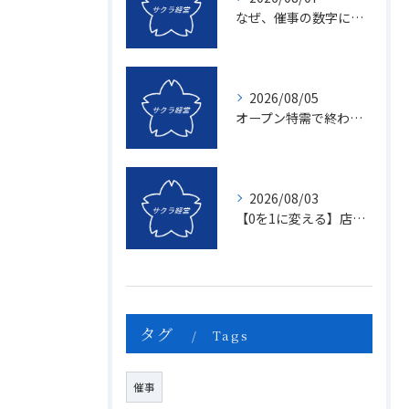
なぜ、催事の数字に「ムラ」が出るのか？1億を3億にする「3つの計画表」の秘密
2026/08/05
オープン特需で終わる店、成長し続ける店の決定的な違いとは？〜新規名簿開拓の２つの方法〜
2026/08/03
【0を1に変える】店頭販売のマンネリを打破する「上司のたった一つの行動」とは？
タグ
Tags
催事