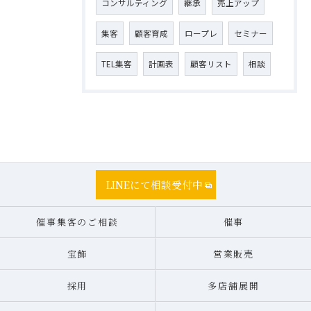
コンサルティング
継承
売上アップ
集客
顧客育成
ロープレ
セミナー
TEL集客
計画表
顧客リスト
相談
LINEにて相談受付中
催事集客のご相談
催事
宝飾
営業販売
採用
多店舗展開