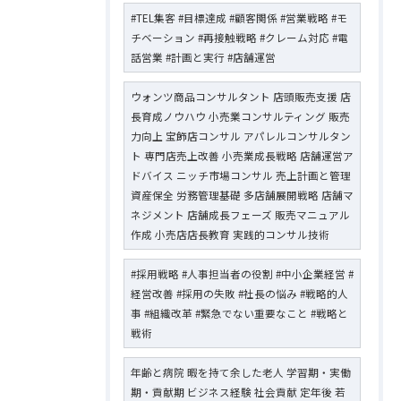
#TEL集客 #目標達成 #顧客関係 #営業戦略 #モ
チベーション #再接触戦略 #クレーム対応 #電
話営業 #計画と実行 #店舗運営
ウォンツ商品コンサルタント 店頭販売支援 店
長育成ノウハウ 小売業コンサルティング 販売
力向上 宝飾店コンサル アパレルコンサルタン
ト 専門店売上改善 小売業成長戦略 店舗運営ア
ドバイス ニッチ市場コンサル 売上計画と管理
資産保全 労務管理基礎 多店舗展開戦略 店舗マ
ネジメント 店舗成長フェーズ 販売マニュアル
作成 小売店店長教育 実践的コンサル技術
#採用戦略 #人事担当者の役割 #中小企業経営 #
経営改善 #採用の失敗 #社長の悩み #戦略的人
事 #組織改革 #緊急でない重要なこと #戦略と
戦術
年齢と病院 暇を持て余した老人 学習期・実働
期・貢献期 ビジネス経験 社会貢献 定年後 若