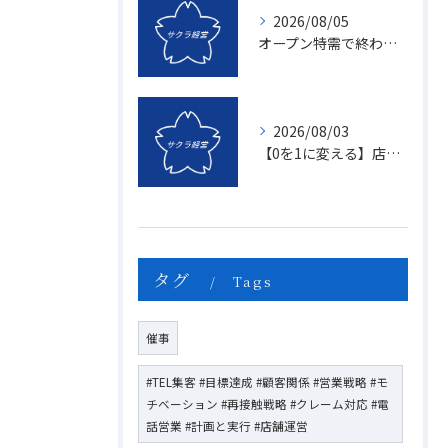
2026/08/05
オープン特需で終わる店、成長し続ける店の決定的な違いとは？〜新規名簿開拓の２つの方法〜
2026/08/03
【0を1に変える】店頭販売のマンネリを打破する「上司のたった一つの行動」とは？
タグ
Tags
催事
#TEL集客 #目標達成 #顧客関係 #営業戦略 #モ
チベーション #再接触戦略 #クレーム対応 #電
話営業 #計画と実行 #店舗運営