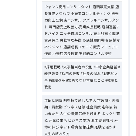
ウォンツ商品コンサルタント 店頭販売支援 店
長育成ノウハウ 小売業コンサルティング 販売
力向上 宝飾店コンサル アパレルコンサルタン
ト 専門店売上改善 小売業成長戦略 店舗運営ア
ドバイス ニッチ市場コンサル 売上計画と管理
資産保全 労務管理基礎 多店舗展開戦略 店舗マ
ネジメント 店舗成長フェーズ 販売マニュアル
作成 小売店店長教育 実践的コンサル技術
#採用戦略 #人事担当者の役割 #中小企業経営 #
経営改善 #採用の失敗 #社長の悩み #戦略的人
事 #組織改革 #緊急でない重要なこと #戦略と
戦術
年齢と病院 暇を持て余した老人 学習期・実働
期・貢献期 ビジネス経験 社会貢献 定年後 若
い者たち 人生の課題 70歳を超える ポックリ死
ぬ 元気に生活 ビジネス成功 晩年 高齢社会 寿
命の伸び ネット環境 情報提供 経験を活かす
人生の終わり方