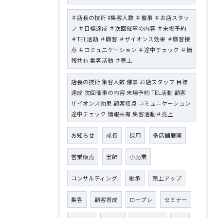
＃店長の技術 #集客人数 ＃催事 ＃お店スタッ
フ ＃目標達成 ＃次回催事の内容 ＃来場予約
＃TEL活動 ＃顧客 ＃ザイオンス効果 ＃顧客接
点 ＃コミュニケーション ＃途中チェック ＃情
報共有 集客活動 ＃売上
店長の技術 集客人数 催事 お店スタッフ 目標
達成 次回催事の内容 来場予約 TEL活動 顧客
ザイオンス効果 顧客接点 コミュニケーション
途中チェック 情報共有 集客活動＃売上
お知らせ
成長
採用
多店舗展開
営業販売
宝飾
小売業
コンサルティング
継承
売上アップ
集客
顧客育成
ロープレ
セミナー