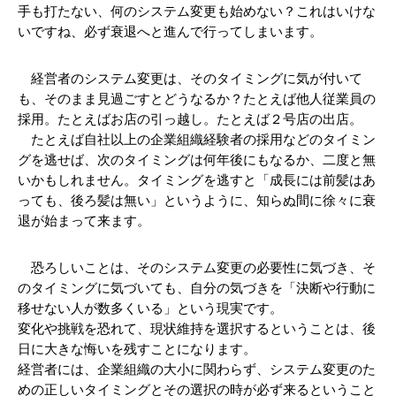
手も打たない、何のシステム変更も始めない？これはいけな
いですね、必ず衰退へと進んで行ってしまいます。
　経営者のシステム変更は、そのタイミングに気が付いて
も、そのまま見過ごすとどうなるか？たとえば他人従業員の
採用。たとえばお店の引っ越し。たとえば２号店の出店。
　たとえば自社以上の企業組織経験者の採用などのタイミン
グを逃せば、次のタイミングは何年後にもなるか、二度と無
いかもしれません。タイミングを逃すと「成長には前髪はあ
っても、後ろ髪は無い」というように、知らぬ間に徐々に衰
退が始まって来ます。
　恐ろしいことは、そのシステム変更の必要性に気づき、そ
のタイミングに気づいても、自分の気づきを「決断や行動に
移せない人が数多くいる」という現実です。
変化や挑戦を恐れて、現状維持を選択するということは、後
日に大きな悔いを残すことになります。
経営者には、企業組織の大小に関わらず、システム変更のた
めの正しいタイミングとその選択の時が必ず来るということ