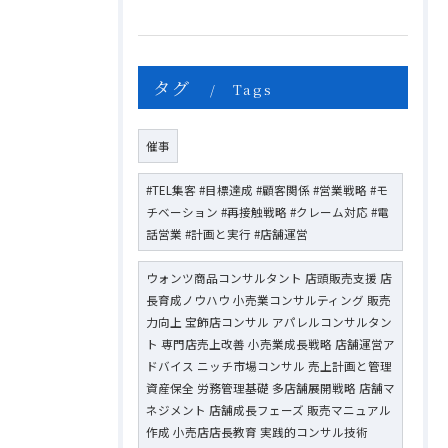
タグ
Tags
催事
#TEL集客 #目標達成 #顧客関係 #営業戦略 #モ
チベーション #再接触戦略 #クレーム対応 #電
話営業 #計画と実行 #店舗運営
ウォンツ商品コンサルタント 店頭販売支援 店
長育成ノウハウ 小売業コンサルティング 販売
力向上 宝飾店コンサル アパレルコンサルタン
ト 専門店売上改善 小売業成長戦略 店舗運営ア
ドバイス ニッチ市場コンサル 売上計画と管理
資産保全 労務管理基礎 多店舗展開戦略 店舗マ
ネジメント 店舗成長フェーズ 販売マニュアル
作成 小売店店長教育 実践的コンサル技術