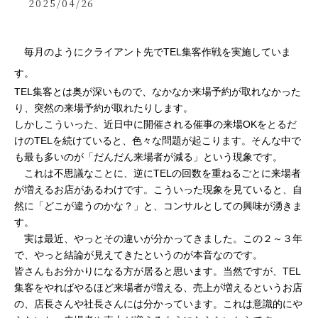
2025/04/26
　毎月のようにクライアント先でTEL集客作戦を実施していま
す。
TEL集客とは奥が深いもので、なかなか来場予約が取れなかった
り、突然の来場予約が取れたりします。
しかしこういった、近日中に開催される催事の来場OKをとるだ
けのTELを続けていると、色々な問題が起こります。そんな中で
も最も多いのが「だんだん来場者が減る」という現象です。
　これは不思議なことに、逆にTELの回数を重ねるごとに来場者
が増えるお店があるわけです。こういった現象を見ていると、自
然に「どこが違うのかな？」と、コンサルとしての興味が湧きま
す。
　実は最近、やっとその違いが分かってきました。この２～３年
で、やっと結論が見えてきたというのが本音なのです。
皆さんもお分かりになる方が居ると思います。当然ですが、TEL
集客をやればやるほど来場者が増える、売上が増えるというお店
の、店長さんや社長さんには分かっています。これは意識的にや