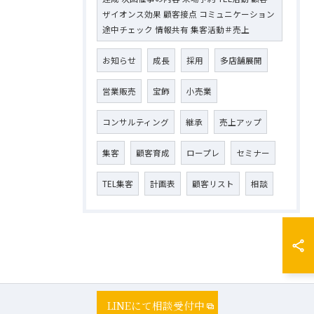
ザイオンス効果 顧客接点 コミュニケーション
途中チェック 情報共有 集客活動＃売上
お知らせ
成長
採用
多店舗展開
営業販売
宝飾
小売業
コンサルティング
継承
売上アップ
集客
顧客育成
ロープレ
セミナー
TEL集客
計画表
顧客リスト
相談
LINEにて相談受付中