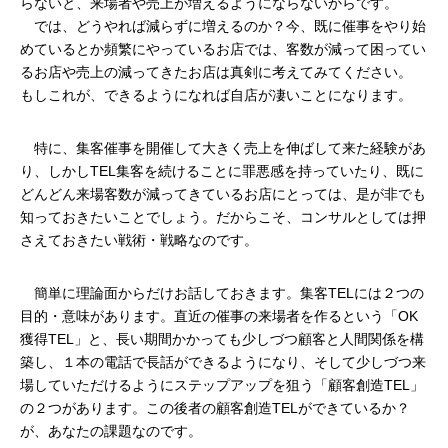
らないと、来場者や売上が増えるようにならないからです。
　では、どうやれば減らずに増えるのか？今、既に催事をやり始
めているとか頻繁にやっているお店では、客数が減って困ってい
るお店や売上の減ってきたお店は真剣に考えてみてください。
もしこれが、できるようになれば自店が凄いことになります。
　特に、集客催事を開催して大きく売上を伸ばして来た経験があ
り、しかしTEL集客を続けることに罪悪感を持っていたり、既に
どんどん来場客数が減ってきているお店にとっては、是が非でも
知っておきたいことでしょう。だからこそ、コンサルとしては押
さえておきたい戦術・戦略なのです。
　簡単に理論面からだけお話しておきます。集客TELには２つの
目的・意味があります。直近の催事の来場者を作るという「OK
獲得TEL」と、長い期間かかっても少しづつ顧客と人間関係を構
築し、１本の電話で長話ができるようになり、そして少しづつ来
場していただけるようにステップアップを狙う「顧客創造TEL」
の２つがあります。この後者の顧客創造TELができているか？
が、あなたの課題なのです。