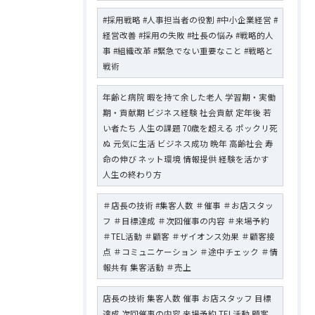
#採用戦略 #人事担当者の役割 #中小企業経営 #
経営改善 #採用の失敗 #社長の悩み #戦略的人
事 #組織改革 #緊急でない重要なこと #戦略と
戦術
年齢と病院 暇を持て余した老人 学習期・実働
期・貢献期 ビジネス経験 社会貢献 定年後 若
い者たち 人生の課題 70歳を超える ポックリ死
ぬ 元気に生活 ビジネス成功 晩年 高齢社会 寿
命の伸び ネット環境 情報提供 経験を活かす
人生の終わり方
＃店長の技術 #集客人数 ＃催事 ＃お店スタッ
フ ＃目標達成 ＃次回催事の内容 ＃来場予約
＃TEL活動 ＃顧客 ＃ザイオンス効果 ＃顧客接
点 ＃コミュニケーション ＃途中チェック ＃情
報共有 集客活動 ＃売上
店長の技術 集客人数 催事 お店スタッフ 目標
達成 次回催事の内容 来場予約 TEL活動 顧客