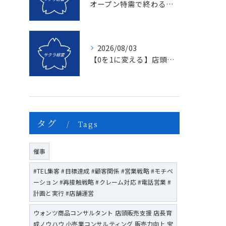
オープン特需で終わる店、成長し続ける店の決定的な違いとは？〜新規名簿開拓の２つの方法〜
2026/08/03
【0を1に変える】店頭販売のマンネリを打破する「上司のたった一つの行動」とは？
タグ
Tags
催事
#TEL集客 #目標達成 #顧客関係 #営業戦略 #モチベ
ーション #再接触戦略 #クレーム対応 #電話営業 #
計画と実行 #店舗運営
ウォンツ商品コンサルタント 店頭販売支援 店長育
成ノウハウ 小売業コンサルティング 販売力向上 宝