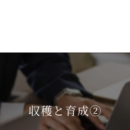
談
ブログ
成功事例を見る
代表あいさつ
コ
サ
収穫と育成②