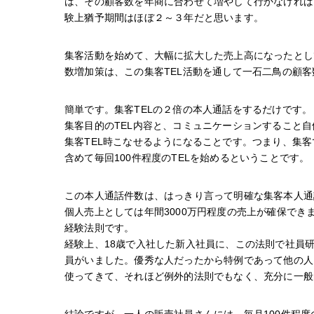
は、その顧客数を年商に合わせて増やして行かなければ
験上猶予期間はほぼ２～３年だと思います。
集客活動を始めて、大幅に拡大した売上高になったとし
数増加策は、この集客TEL活動を通して一石二鳥の顧
簡単です。集客TELの２倍の本人通話をするだけです。
集客目的のTEL内容と、コミュニケーションすること自
集客TEL時こなせるようになることです。つまり、集客
含めて毎回100件程度のTELを始めるということです。
この本人通話件数は、はっきり言って明確な集客本人通
個人売上としては年間3000万円程度の売上が確保で
経験法則です。
経験上、18歳で入社した新入社員に、この法則で社員研
員がいました。優秀な人だったから特例であって他の人
使ってきて、それほど例外的法則でもなく、充分に一般