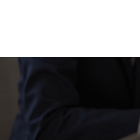
催事集客のご相
催事
宝飾
営業販売
採用
多店舗展開