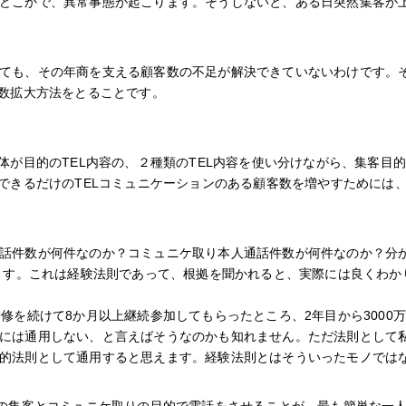
どこかで、異常事態が起こります。そうしないと、ある日突然集客が
ても、その年商を支える顧客数の不足が解決できていないわけです。
客数拡大方法をとることです。
体が目的のTEL内容の、２種類のTEL内容を使い分けながら、集客目
できるだけのTELコミュニケーションのある顧客数を増やすためには
話件数が何件なのか？コミュニケ取り本人通話件数が何件なのか？分か
きます。これは経験法則であって、根拠を聞かれると、実際には良くわ
修を続けて8か月以上継続参加してもらったところ、2年目から300
には通用しない、と言えばそうなのかも知れません。ただ法則として
的法則として通用すると思えます。経験法則とはそういったモノでは