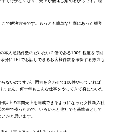
上手く行かなくなり、売上が低迷し始めるからです。経
そこで解決方法です。もっとも簡単な年商にあった顧客
的の本人通話件数のだいたい２倍である100件程度を毎回
、余分にTELでお話しできるお客様件数を確保する努力も
らないのですが、両方を合わせて100件やっていれば
かりません。何十年もこんな仕事をやってきて身についた
0万円以上の年間売上を達成できるようになった女性新入社
私の中で残ったので、いろいろと他社でも基準値として
ないかと思います。