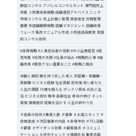
飾店コンサル アパレルコンサルタント 専門店売上
改善 小売業成長戦略 店舗運営アドバイス ニッチ
市場コンサル 売上計画と管理 資産保全 労務管理
基礎 多店舗展開戦略 店舗マネジメント 店舗成長
フェーズ 販売マニュアル作成 小売店店長教育 実践
的コンサル技術
#採用戦略 #人事担当者の役割 #中小企業経営 #経
営改善 #採用の失敗 #社長の悩み #戦略的人事 #組
織改革 #緊急でない重要なこと #戦略と戦術
年齢と病院 暇を持て余した老人 学習期・実働期・
貢献期 ビジネス経験 社会貢献 定年後 若い者たち
人生の課題 70歳を超える ポックリ死ぬ 元気に生
活 ビジネス成功 晩年 高齢社会 寿命の伸び ネット
環境 情報提供 経験を活かす 人生の終わり方
＃店長の技術 #集客人数 ＃催事 ＃お店スタッフ ＃
目標達成 ＃次回催事の内容 ＃来場予約 ＃TEL活動
＃顧客 ＃ザイオンス効果 ＃顧客接点 ＃コミュニ
ケーション ＃途中チェック ＃情報共有 集客活動