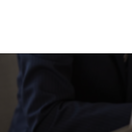
催事集客のご相
催事
宝飾
営業販売
採用
多店舗展開