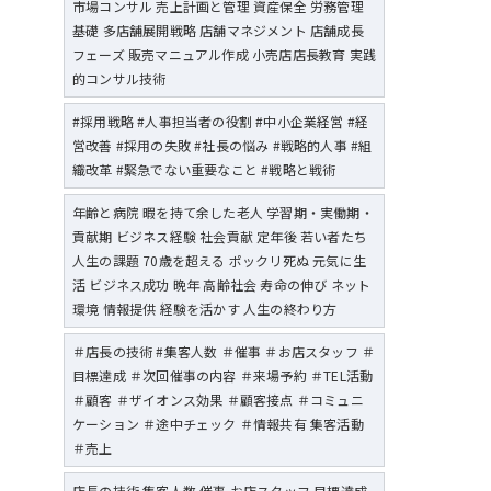
市場コンサル 売上計画と管理 資産保全 労務管理
基礎 多店舗展開戦略 店舗マネジメント 店舗成長
フェーズ 販売マニュアル作成 小売店店長教育 実践
的コンサル技術
#採用戦略 #人事担当者の役割 #中小企業経営 #経
営改善 #採用の失敗 #社長の悩み #戦略的人事 #組
織改革 #緊急でない重要なこと #戦略と戦術
年齢と病院 暇を持て余した老人 学習期・実働期・
貢献期 ビジネス経験 社会貢献 定年後 若い者たち
人生の課題 70歳を超える ポックリ死ぬ 元気に生
活 ビジネス成功 晩年 高齢社会 寿命の伸び ネット
環境 情報提供 経験を活かす 人生の終わり方
＃店長の技術 #集客人数 ＃催事 ＃お店スタッフ ＃
目標達成 ＃次回催事の内容 ＃来場予約 ＃TEL活動
＃顧客 ＃ザイオンス効果 ＃顧客接点 ＃コミュニ
ケーション ＃途中チェック ＃情報共有 集客活動
＃売上
店長の技術 集客人数 催事 お店スタッフ 目標達成