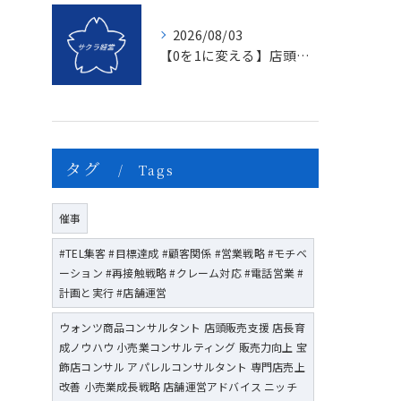
2026/08/03
【0を1に変える】店頭販売のマンネリを打破する「上司のたった一つの行動」とは？
タグ
Tags
催事
#TEL集客 #目標達成 #顧客関係 #営業戦略 #モチベ
ーション #再接触戦略 #クレーム対応 #電話営業 #
計画と実行 #店舗運営
ウォンツ商品コンサルタント 店頭販売支援 店長育
成ノウハウ 小売業コンサルティング 販売力向上 宝
飾店コンサル アパレルコンサルタント 専門店売上
改善 小売業成長戦略 店舗運営アドバイス ニッチ