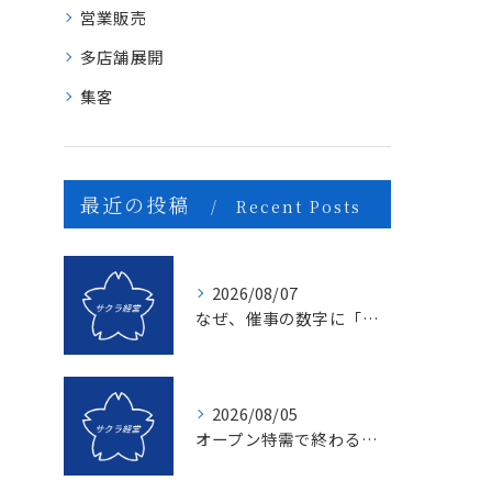
営業販売
多店舗展開
集客
最近の投稿
Recent Posts
2026/08/07
なぜ、催事の数字に「ムラ」が出るのか？1億を3億にする「3つの計画表」の秘密
2026/08/05
オープン特需で終わる店、成長し続ける店の決定的な違いとは？〜新規名簿開拓の２つの方法〜