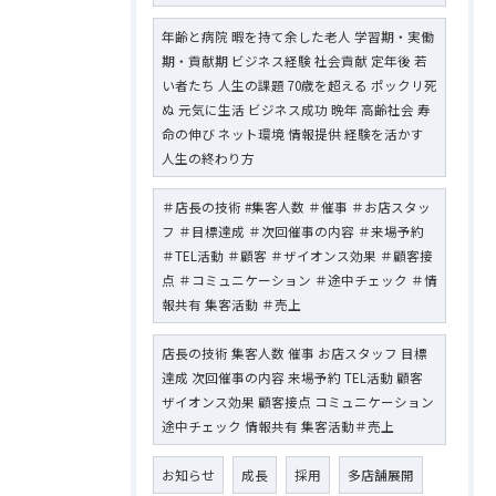
年齢と病院 暇を持て余した老人 学習期・実働
期・貢献期 ビジネス経験 社会貢献 定年後 若
い者たち 人生の課題 70歳を超える ポックリ死
ぬ 元気に生活 ビジネス成功 晩年 高齢社会 寿
命の伸び ネット環境 情報提供 経験を活かす
人生の終わり方
＃店長の技術 #集客人数 ＃催事 ＃お店スタッ
フ ＃目標達成 ＃次回催事の内容 ＃来場予約
＃TEL活動 ＃顧客 ＃ザイオンス効果 ＃顧客接
点 ＃コミュニケーション ＃途中チェック ＃情
報共有 集客活動 ＃売上
店長の技術 集客人数 催事 お店スタッフ 目標
達成 次回催事の内容 来場予約 TEL活動 顧客
ザイオンス効果 顧客接点 コミュニケーション
途中チェック 情報共有 集客活動＃売上
お知らせ
成長
採用
多店舗展開