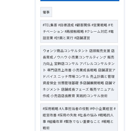
催事
#TEL集客 #目標達成 #顧客関係 #営業戦略 #モ
チベーション #再接触戦略 #クレーム対応 #電
話営業 #計画と実行 #店舗運営
ウォンツ商品コンサルタント 店頭販売支援 店
長育成ノウハウ 小売業コンサルティング 販売
力向上 宝飾店コンサル アパレルコンサルタン
ト 専門店売上改善 小売業成長戦略 店舗運営ア
ドバイス ニッチ市場コンサル 売上計画と管理
資産保全 労務管理基礎 多店舗展開戦略 店舗マ
ネジメント 店舗成長フェーズ 販売マニュアル
作成 小売店店長教育 実践的コンサル技術
#採用戦略 #人事担当者の役割 #中小企業経営 #
経営改善 #採用の失敗 #社長の悩み #戦略的人
事 #組織改革 #緊急でない重要なこと #戦略と
戦術