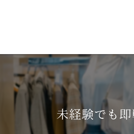
催事集客のご相
催事
宝飾
営業販売
未経験でも即
採用
多店舗展開