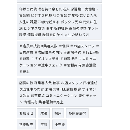
年齢と病院 暇を持て余した老人 学習期・実働期・
貢献期 ビジネス経験 社会貢献 定年後 若い者たち
人生の課題 70歳を超える ポックリ死ぬ 元気に生
活 ビジネス成功 晩年 高齢社会 寿命の伸び ネット
環境 情報提供 経験を活かす 人生の終わり方
＃店長の技術 #集客人数 ＃催事 ＃お店スタッフ ＃
目標達成 ＃次回催事の内容 ＃来場予約 ＃TEL活動
＃顧客 ＃ザイオンス効果 ＃顧客接点 ＃コミュニ
ケーション ＃途中チェック ＃情報共有 集客活動
＃売上
店長の技術 集客人数 催事 お店スタッフ 目標達成
次回催事の内容 来場予約 TEL活動 顧客 ザイオン
ス効果 顧客接点 コミュニケーション 途中チェッ
ク 情報共有 集客活動＃売上
お知らせ
成長
採用
多店舗展開
営業販売
宝飾
小売業