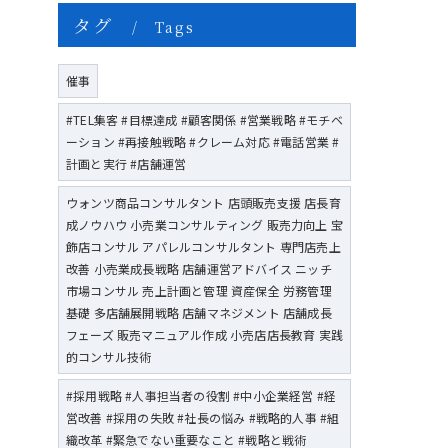
タグ
Tags
催事
#TEL集客 #目標達成 #顧客関係 #営業戦略 #モチベ
ーション #再接触戦略 #クレーム対応 #電話営業 #
計画と実行 #店舗運営
ウォンツ商品コンサルタント 店頭販売支援 店長育
成ノウハウ 小売業コンサルティング 販売力向上 宝
飾店コンサル アパレルコンサルタント 専門店売上
改善 小売業成長戦略 店舗運営アドバイス ニッチ
市場コンサル 売上計画と管理 資産保全 労務管理
基礎 多店舗展開戦略 店舗マネジメント 店舗成長
フェーズ 販売マニュアル作成 小売店店長教育 実践
的コンサル技術
#採用戦略 #人事担当者の役割 #中小企業経営 #経
営改善 #採用の失敗 #社長の悩み #戦略的人事 #組
織改革 #緊急でない重要なこと #戦略と戦術