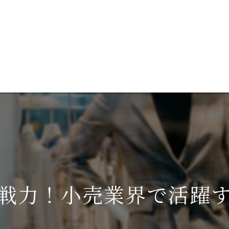
談
ブログ
成功事例を見る
代表あいさつ
コ
サ
戦力！小売業界で活躍